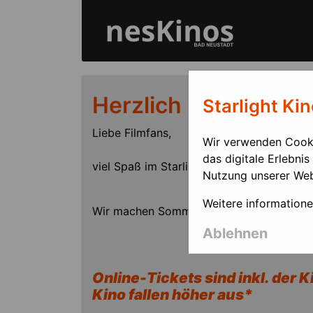
Direkt
zum
Inhalt
Herzlich Willkomme
Starlight Ki
Liebe Filmfans,
Wir verwenden Cooki
das digitale Erlebnis
viel Spaß im Starlight-Kino Bad Neustadt.
Nutzung unserer Web
Weitere information
Wir machen Sommerpause vom 10.8. bis 
Ablehnen
Online-Tickets sind inkl. der 
Kino fallen höher aus*